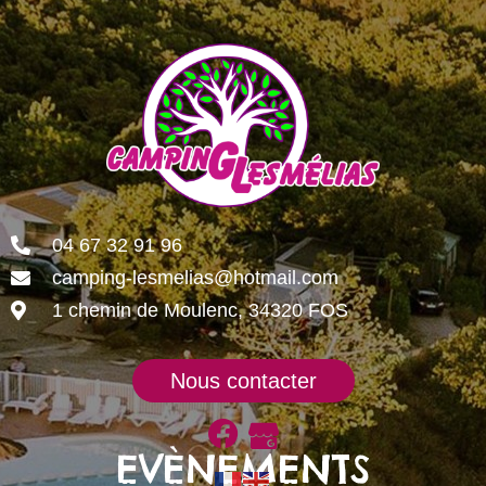
04 67 32 91 96
camping-lesmelias@hotmail.com
1 chemin de Moulenc, 34320 FOS
Nous contacter
EVÈNEMENTS